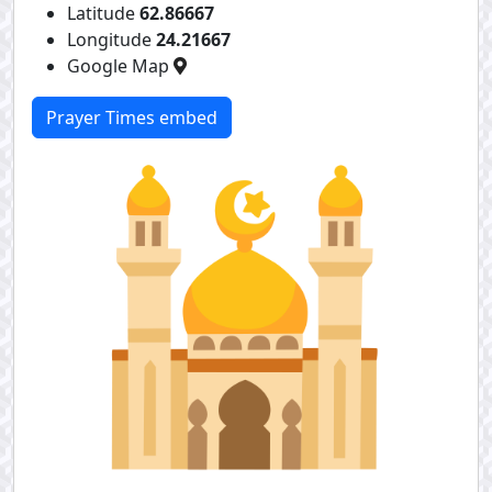
Latitude
62.86667
Longitude
24.21667
Google Map
Prayer Times embed