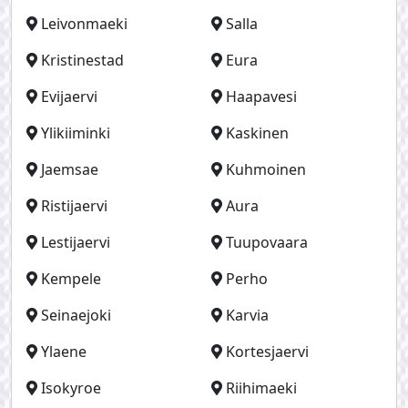
Leivonmaeki
Salla
Kristinestad
Eura
Evijaervi
Haapavesi
Ylikiiminki
Kaskinen
Jaemsae
Kuhmoinen
Ristijaervi
Aura
Lestijaervi
Tuupovaara
Kempele
Perho
Seinaejoki
Karvia
Ylaene
Kortesjaervi
Isokyroe
Riihimaeki