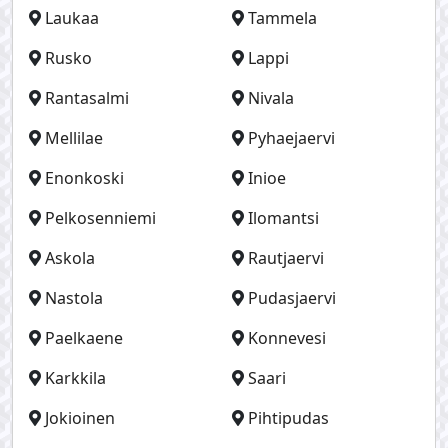
Laukaa
Tammela
Rusko
Lappi
Rantasalmi
Nivala
Mellilae
Pyhaejaervi
Enonkoski
Inioe
Pelkosenniemi
Ilomantsi
Askola
Rautjaervi
Nastola
Pudasjaervi
Paelkaene
Konnevesi
Karkkila
Saari
Jokioinen
Pihtipudas