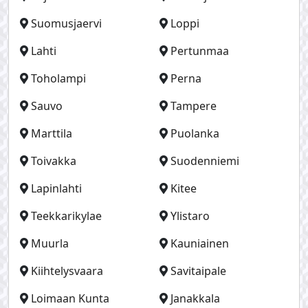
Suomusjaervi
Loppi
Lahti
Pertunmaa
Toholampi
Perna
Sauvo
Tampere
Marttila
Puolanka
Toivakka
Suodenniemi
Lapinlahti
Kitee
Teekkarikylae
Ylistaro
Muurla
Kauniainen
Kiihtelysvaara
Savitaipale
Loimaan Kunta
Janakkala