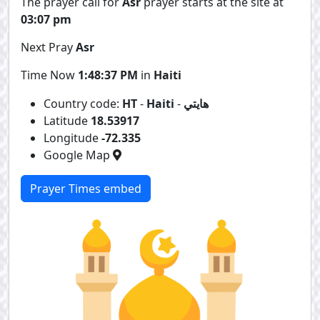
The prayer call for
Asr
prayer starts at the site at
03:07 pm
Next Pray
Asr
Time Now
1:48:37 PM
in
Haiti
هايتي
-
Haiti
-
HT
Country code:
Latitude
18.53917
Longitude
-72.335
Google Map
Prayer Times embed