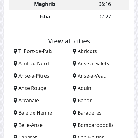
Maghrib
06:16
Isha
07:27
View all cities
Ti Port-de-Paix
Abricots
Acul du Nord
Anse a Galets
Anse-a-Pitres
Anse-a-Veau
Anse Rouge
Aquin
Arcahaie
Bahon
Baie de Henne
Baraderes
Belle-Anse
Bombardopolis
Cabaret
Cap-Haitien