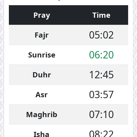
Pray
Time
05:02
Fajr
06:20
Sunrise
12:45
Duhr
03:57
Asr
07:10
Maghrib
08:22
Isha