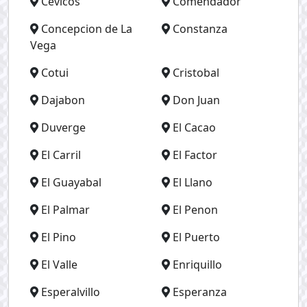
Cevicos
Comendador
Concepcion de La
Constanza
Vega
Cotui
Cristobal
Dajabon
Don Juan
Duverge
El Cacao
El Carril
El Factor
El Guayabal
El Llano
El Palmar
El Penon
El Pino
El Puerto
El Valle
Enriquillo
Esperalvillo
Esperanza