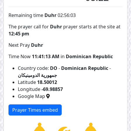
Remaining time
Duhr
02:56:02
The prayer call for
Duhr
prayer starts at the site at
12:45 pm
Next Pray
Duhr
Time Now
11:41:14 AM
in
Dominican Republic
Country code:
DO
-
Dominican Republic
-
جمهورية الدومينيكان
Latitude
18.50012
Longitude
-69.98857
Google Map
Prayer Times embed