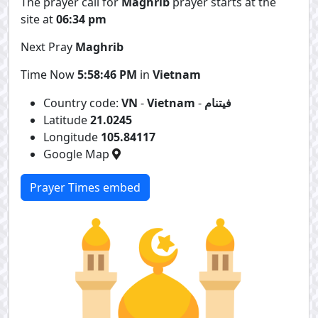
The prayer call for
Maghrib
prayer starts at the
site at
06:34 pm
Next Pray
Maghrib
Time Now
5:58:46 PM
in
Vietnam
فيتنام
-
Vietnam
-
VN
Country code:
Latitude
21.0245
Longitude
105.84117
Google Map
Prayer Times embed