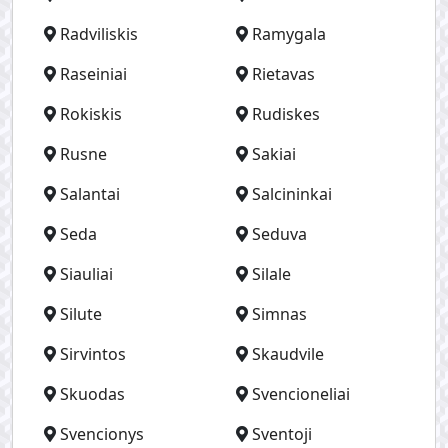
Radviliskis
Ramygala
Raseiniai
Rietavas
Rokiskis
Rudiskes
Rusne
Sakiai
Salantai
Salcininkai
Seda
Seduva
Siauliai
Silale
Silute
Simnas
Sirvintos
Skaudvile
Skuodas
Svencioneliai
Svencionys
Sventoji