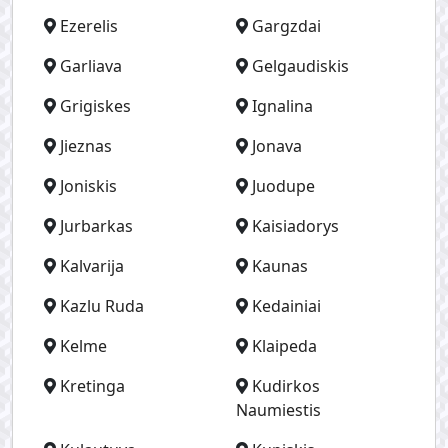
Ezerelis
Gargzdai
Garliava
Gelgaudiskis
Grigiskes
Ignalina
Jieznas
Jonava
Joniskis
Juodupe
Jurbarkas
Kaisiadorys
Kalvarija
Kaunas
Kazlu Ruda
Kedainiai
Kelme
Klaipeda
Kretinga
Kudirkos
Naumiestis