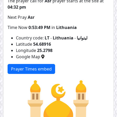
The prayer call for
Asr
prayer starts at the site at
04:32 pm
Next Pray
Asr
Time Now
0:53:49 PM
in
Lithuania
ليتوانيا
-
Lithuania
-
LT
Country code:
Latitude
54.68916
Longitude
25.2798
Google Map
Prayer Times embed