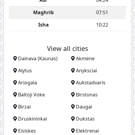
Asr
04:24
Maghrib
07:51
Isha
10:22
View all cities
Dainava (Kaunas)
Akmene
Alytus
Anyksciai
Ariogala
Aukstadvaris
Baltoji Voke
Birstonas
Birzai
Daugai
Druskininkai
Dukstas
Eisiskes
Elektrenai