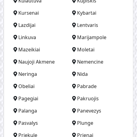
Kulautuva
Kupiskis
Kursenai
Kybartai
Lazdijai
Lentvaris
Linkuva
Marijampole
Mazeikiai
Moletai
Naujoji Akmene
Nemencine
Neringa
Nida
Obeliai
Pabrade
Pagegiai
Pakruojis
Palanga
Panevezys
Pasvalys
Plunge
Priekule
Prienai