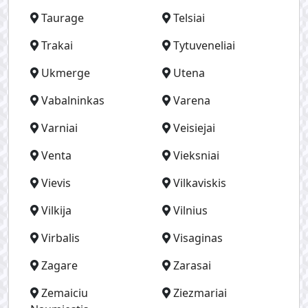
Taurage
Telsiai
Trakai
Tytuveneliai
Ukmerge
Utena
Vabalninkas
Varena
Varniai
Veisiejai
Venta
Vieksniai
Vievis
Vilkaviskis
Vilkija
Vilnius
Virbalis
Visaginas
Zagare
Zarasai
Zemaiciu
Ziezmariai